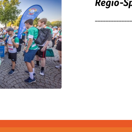
Regio-S
_____________