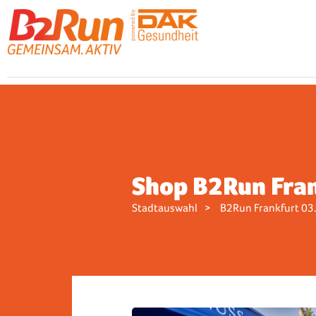
Shop B2Run Fra
Stadtauswahl
B2Run Frankfurt 03