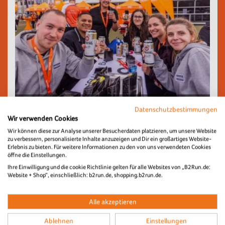
ab 119,00 €
Datenschutzbestimmungen
Wir verwenden Cookies
Wir können diese zur Analyse unserer Besucherdaten platzieren, um unsere Website
zu verbessern, personalisierte Inhalte anzuzeigen und Dir ein großartiges Website-
Erlebnis zu bieten. Für weitere Informationen zu den von uns verwendeten Cookies
öffne die Einstellungen.
Premiumteam Paket Gold
Ihre Einwilligung und die cookie Richtlinie gelten für alle Websites von „B2Run.de:
Website + Shop“, einschließlich: b2run.de, shopping.b2run.de.
B2Run Frankfurt 2026
Alle akzeptieren
Ablehnen
Einstellungen