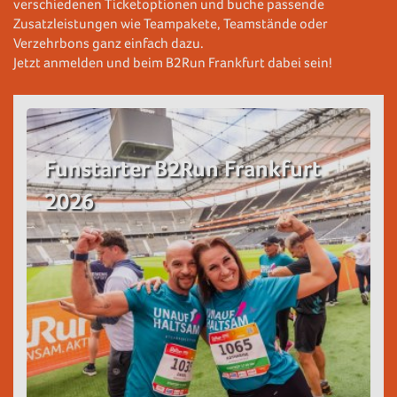
verschiedenen Ticketoptionen und buche passende
Zusatzleistungen wie Teampakete, Teamstände oder
Verzehrbons ganz einfach dazu.
Jetzt anmelden und beim B2Run Frankfurt dabei sein!
Funstarter B2Run Frankfurt
2026