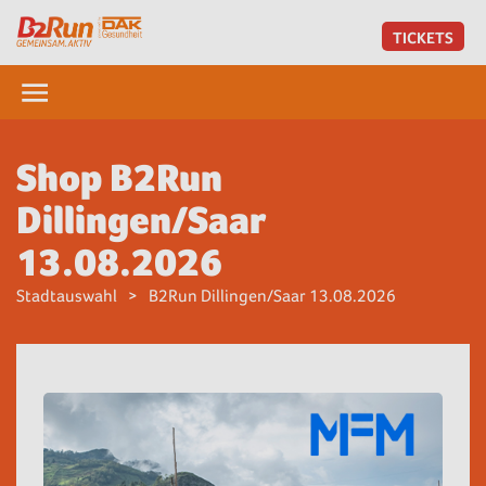
TICKETS
Shop B2Run
Dillingen/Saar
13.08.2026
Stadtauswahl
B2Run Dillingen/Saar 13.08.2026