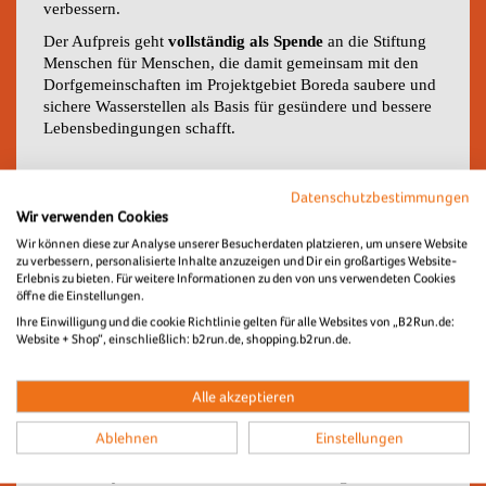
verbessern.
Der Aufpreis geht
vollständig als Spende
an die Stiftung
Menschen für Menschen, die damit gemeinsam mit den
Dorfgemeinschaften im Projektgebiet Boreda saubere und
sichere Wasserstellen als Basis für gesündere und bessere
Lebensbedingungen schafft.
Spendenquittung & steuerliche Hinweise
Datenschutzbestimmungen
Wir verwenden Cookies
Spendenquittungen ab einem Gesamtspendenwert von
Wir können diese zur Analyse unserer Besucherdaten platzieren, um unsere Website
300€ können im Folgemonat nach Teilnahme am B2Run
zu verbessern, personalisierte Inhalte anzuzeigen und Dir ein großartiges Website-
ausgestellt werden. Zur Ausstellung bitten wir Dich,
Erlebnis zu bieten. Für weitere Informationen zu den von uns verwendeten Cookies
Kontakt zu
Menschen für Menschen
unter
öffne die Einstellungen.
spenden@menschenfuermenschen.org aufzunehmen.
Ihre Einwilligung und die cookie Richtlinie gelten für alle Websites von „B2Run.de:
Unterhalb des Wertes von 300 € reicht den
Website + Shop“, einschließlich: b2run.de, shopping.b2run.de.
Finanzbehörden zu steuerlichen Zwecken der
Nachweispflicht der Kontoauszug aus.
Alle akzeptieren
Ablehnen
Einstellungen
Exklusiv für Charity Starter
Als Charity-Starter unterstützt du die Stiftung Menschen