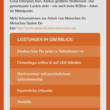
Great Ethiopian Run, Afrikas größtem Straßenlauf. Das
gemeinsame Laufen steht - wie auch beim B2Run - dabei
im Mittelpunkt.
Mehr Informationen zur Arbeit von Menschen für
Menschen findest Du
hier
http://www.menschenfuermenschen.de
LEISTUNGEN IM ÜBERBLICK:
Dankeschön für jede/-n Teilnehmer/-in
Firmenlogo online & auf LED-Wänden
Startnummer mit persönlichem
Zeitnahmechip
Persönliche Urkunde
Medaille