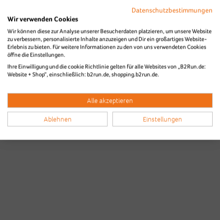
Datenschutzbestimmungen
Wir verwenden Cookies
Wir können diese zur Analyse unserer Besucherdaten platzieren, um unsere Website
zu verbessern, personalisierte Inhalte anzuzeigen und Dir ein großartiges Website-
Die Bilder des B2Run Stuttgart aus
Erlebnis zu bieten. Für weitere Informationen zu den von uns verwendeten Cookies
öffne die Einstellungen.
den Vorjahren
Ihre Einwilligung und die cookie Richtlinie gelten für alle Websites von „B2Run.de:
Website + Shop“, einschließlich: b2run.de, shopping.b2run.de.
Alle akzeptieren
Ablehnen
Einstellungen