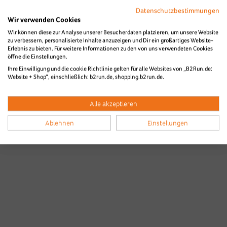
Datenschutzbestimmungen
Wir verwenden Cookies
Wir können diese zur Analyse unserer Besucherdaten platzieren, um unsere Website
zu verbessern, personalisierte Inhalte anzuzeigen und Dir ein großartiges Website-
Die Bilder des B2Run Stuttgart aus
Erlebnis zu bieten. Für weitere Informationen zu den von uns verwendeten Cookies
öffne die Einstellungen.
den Vorjahren
Ihre Einwilligung und die cookie Richtlinie gelten für alle Websites von „B2Run.de:
Website + Shop“, einschließlich: b2run.de, shopping.b2run.de.
Alle akzeptieren
Ablehnen
Einstellungen