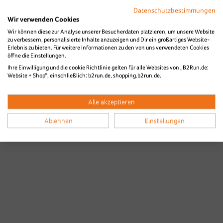
Datenschutzbestimmungen
Wir verwenden Cookies
Wir können diese zur Analyse unserer Besucherdaten platzieren, um unsere Website
zu verbessern, personalisierte Inhalte anzuzeigen und Dir ein großartiges Website-
Die Bilder des B2Run Stuttgart aus
Erlebnis zu bieten. Für weitere Informationen zu den von uns verwendeten Cookies
öffne die Einstellungen.
den Vorjahren
Ihre Einwilligung und die cookie Richtlinie gelten für alle Websites von „B2Run.de:
Website + Shop“, einschließlich: b2run.de, shopping.b2run.de.
Alle akzeptieren
Ablehnen
Einstellungen