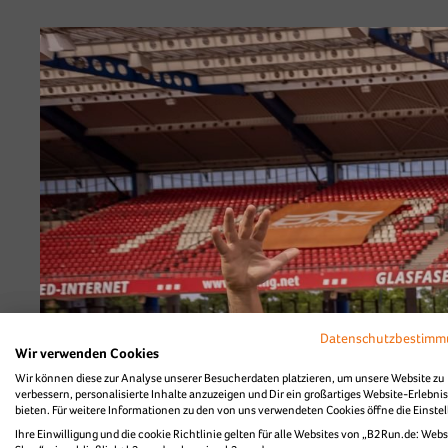
B2Run Nürnberg 2
Diashow Teamfoto
Datenschutzbestim
Wir verwenden Cookies
Wir können diese zur Analyse unserer Besucherdaten platzieren, um unsere Website zu
verbessern, personalisierte Inhalte anzuzeigen und Dir ein großartiges Website-Erlebnis
bieten. Für weitere Informationen zu den von uns verwendeten Cookies öffne die Einste
Ihre Einwilligung und die cookie Richtlinie gelten für alle Websites von „B2Run.de: Webs