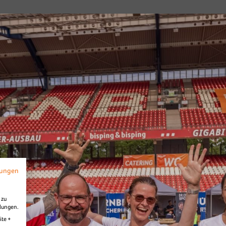
026
B2Run Nürnberg
s
Diashow Village
mungen
 zu
llungen.
ite +