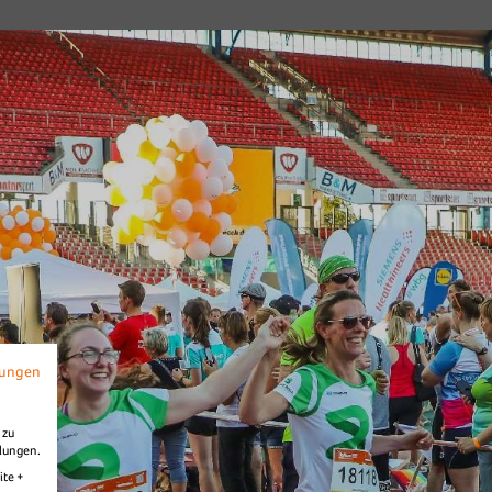
026
B2Run Nürnberg
s
Diashow Village
mungen
 zu
llungen.
ite +