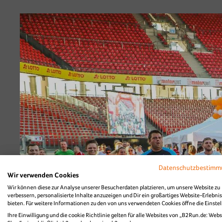
B2Run Nürnberg 2
Diashow Teamfoto
Datenschutzbestim
Wir verwenden Cookies
Wir können diese zur Analyse unserer Besucherdaten platzieren, um unsere Website zu
verbessern, personalisierte Inhalte anzuzeigen und Dir ein großartiges Website-Erlebnis
bieten. Für weitere Informationen zu den von uns verwendeten Cookies öffne die Einste
Ihre Einwilligung und die cookie Richtlinie gelten für alle Websites von „B2Run.de: Webs