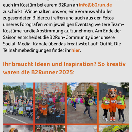
euch im Kostüm bei eurem B2Run an
info@b2run.de
zuschickt. Wir behalten uns vor, eine Vorauswahl aller
zugesendeten Bilder zu treffen und auch aus den Fotos
unseres Fotografen vom jeweiligen Eventtag weitere Team-
Kostüme für die Abstimmung aufzunehmen. Am Ende der
Saison entscheidet die B2Run-Community über unsere
Social-Media-Kanäle über das kreativste Lauf-Outfit. Die
Teilnahmebedingungen findet ihr
hier
.
Ihr braucht Ideen und Inspiration? So kreativ
waren die B2Runner 2025: