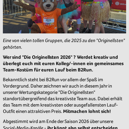
Eine von vielen tollen Gruppen, die 2025 zu den "Originellsten"
gehörten.
Wer sind "Die Originellsten 2026" ? Werdet kreativ und
überlegt euch mit euren Kolleg/-innen ein gemeinsames
Team-Kostüm für euren Lauf beim B2Run.
Bekanntlich steht bei B2Run vor allem der Spaß im
Vordergrund. Daher zeichnen wir auch in diesem Jahr in
unserer Wertungskategorie "Die Originellsten"
standortübergreifend das kreativste Team aus. Dabei erhält
das Team mit dem kreativsten oder ausgefallensten Lauf-
Outfit einen attraktiven Preis.
Mitmachen lohnt sich!
Abgestimmt wird am Ende der Saison 2026 über unsere
Social-Media-Kanäle
-
ihr könnt also selbst entscheiden,