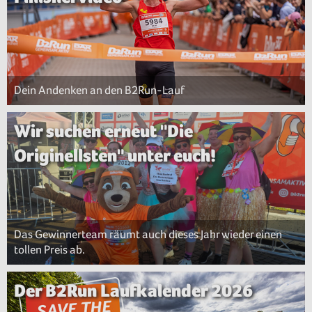
Dein Andenken an den B2Run-Lauf
Wir suchen erneut "Die
Originellsten" unter euch!
Das Gewinnerteam räumt auch dieses Jahr wieder einen
tollen Preis ab.
Der B2Run Laufkalender 2026