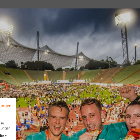
Diashow Strecke
mungen
 zu
llungen.
ite +