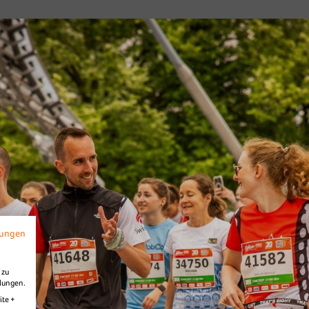
Diashow Strecke
mungen
 zu
llungen.
ite +