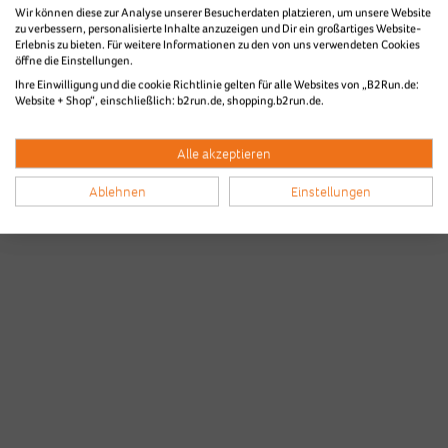
B2Run Koblenz 2025
Wir können diese zur Analyse unserer Besucherdaten platzieren, um unsere Website
zu verbessern, personalisierte Inhalte anzuzeigen und Dir ein großartiges Website-
Diashow Ziel
Erlebnis zu bieten. Für weitere Informationen zu den von uns verwendeten Cookies
öffne die Einstellungen.
Ihre Einwilligung und die cookie Richtlinie gelten für alle Websites von „B2Run.de:
Website + Shop“, einschließlich: b2run.de, shopping.b2run.de.
Alle akzeptieren
Ablehnen
Einstellungen