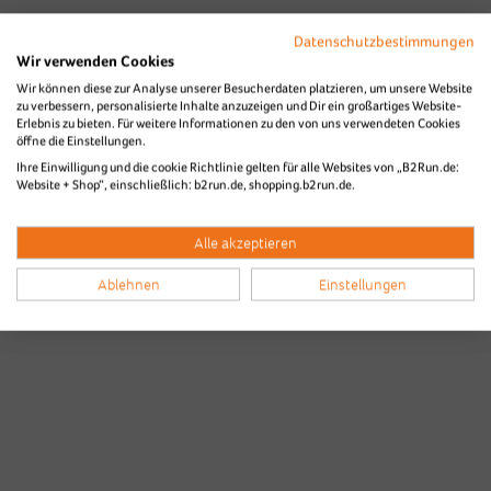
Datenschutzbestimmungen
Wir verwenden Cookies
Wir können diese zur Analyse unserer Besucherdaten platzieren, um unsere Website
zu verbessern, personalisierte Inhalte anzuzeigen und Dir ein großartiges Website-
Erlebnis zu bieten. Für weitere Informationen zu den von uns verwendeten Cookies
Bilder & Videos vom B2Run Karlsruhe
öffne die Einstellungen.
Ihre Einwilligung und die cookie Richtlinie gelten für alle Websites von „B2Run.de:
aus den Vorjahren
Website + Shop“, einschließlich: b2run.de, shopping.b2run.de.
Alle akzeptieren
Ablehnen
Einstellungen