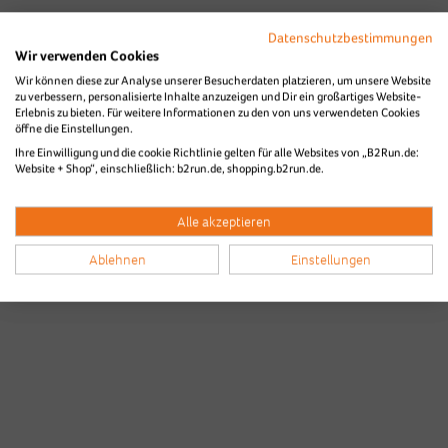
Datenschutzbestimmungen
Wir verwenden Cookies
Wir können diese zur Analyse unserer Besucherdaten platzieren, um unsere Website
zu verbessern, personalisierte Inhalte anzuzeigen und Dir ein großartiges Website-
Erlebnis zu bieten. Für weitere Informationen zu den von uns verwendeten Cookies
Bilder & Videos vom B2Run Karlsruhe
öffne die Einstellungen.
Ihre Einwilligung und die cookie Richtlinie gelten für alle Websites von „B2Run.de:
aus den Vorjahren
Website + Shop“, einschließlich: b2run.de, shopping.b2run.de.
Alle akzeptieren
Ablehnen
Einstellungen