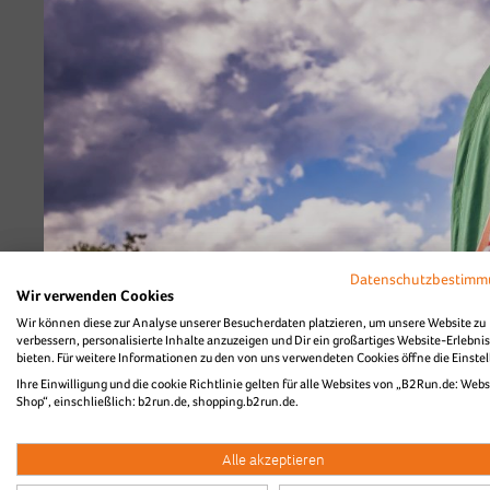
B2Run Karlsruhe 
Diashow Village
Das Highlightvideo 
Datenschutzbestim
Wir verwenden Cookies
Wir können diese zur Analyse unserer Besucherdaten platzieren, um unsere Website zu
verbessern, personalisierte Inhalte anzuzeigen und Dir ein großartiges Website-Erlebnis
bieten. Für weitere Informationen zu den von uns verwendeten Cookies öffne die Einste
Ihre Einwilligung und die cookie Richtlinie gelten für alle Websites von „B2Run.de: Webs
Shop“, einschließlich: b2run.de, shopping.b2run.de.
Alle akzeptieren