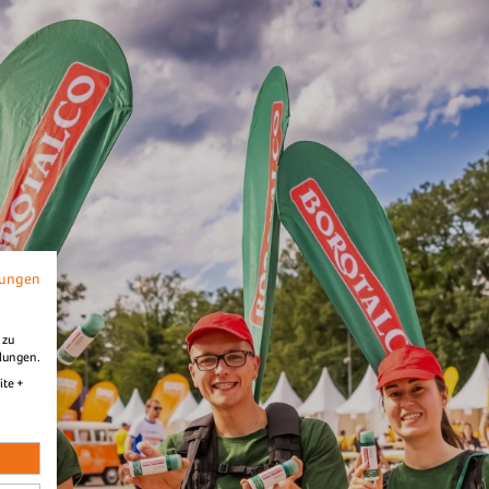
2026
B2Run Karlsruhe
Diashow Ziel
vom B2Run Karlsruhe 2026
mungen
 zu
llungen.
ite +