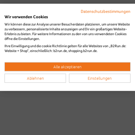
Datenschutzbestimmungen
Wir verwenden Cookies
Wir können diese zur Analyse unserer Besucherdaten platzieren, um unsere Website
zu verbessern, personalisierte Inhalte anzuzeigen und Dir ein großartiges Website-
Erlebnis zu bieten. Für weitere Informationen zu den von uns verwendeten Cookies
Bilder & Videos vom B2Run Karlsruhe
öffne die Einstellungen.
Ihre Einwilligung und die cookie Richtlinie gelten für alle Websites von „B2Run.de:
aus den Vorjahren
Website + Shop“, einschließlich: b2run.de, shopping.b2run.de.
Alle akzeptieren
Ablehnen
Einstellungen