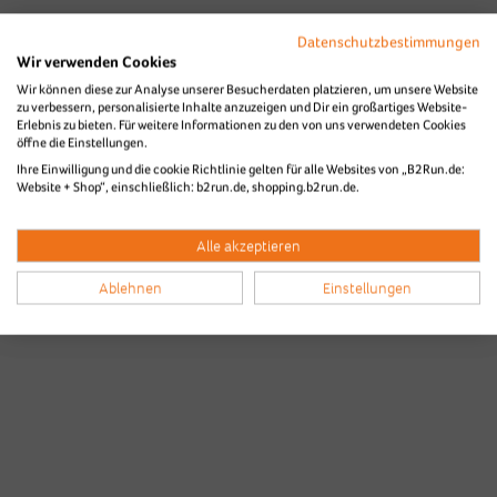
Datenschutzbestimmungen
Wir verwenden Cookies
Wir können diese zur Analyse unserer Besucherdaten platzieren, um unsere Website
zu verbessern, personalisierte Inhalte anzuzeigen und Dir ein großartiges Website-
Erlebnis zu bieten. Für weitere Informationen zu den von uns verwendeten Cookies
Bilder & Videos vom B2Run Karlsruhe
öffne die Einstellungen.
Ihre Einwilligung und die cookie Richtlinie gelten für alle Websites von „B2Run.de:
aus den Vorjahren
Website + Shop“, einschließlich: b2run.de, shopping.b2run.de.
Alle akzeptieren
Ablehnen
Einstellungen