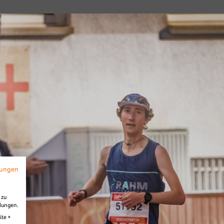
s
Diashow Village
mungen
 zu
llungen.
ite +