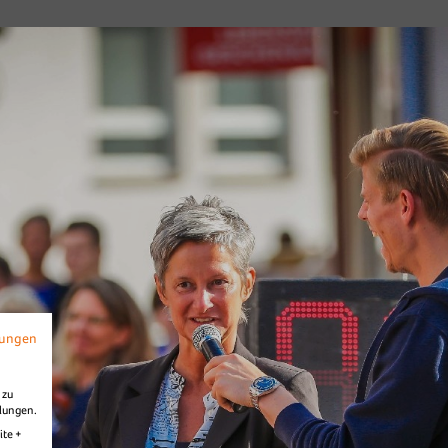
s
Diashow Village
mungen
 zu
llungen.
ite +