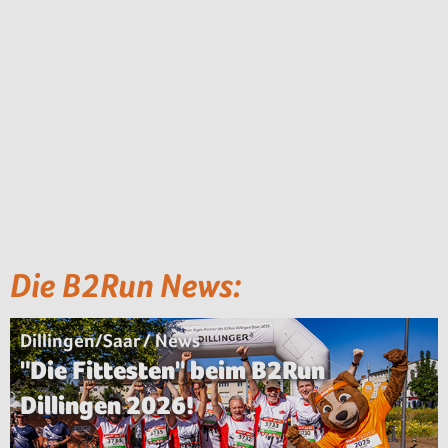
Die B2Run News:
Dillingen/Saar / News
"Die Fittesten" beim B2Run
Dillingen 2026!