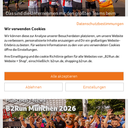
Das sind die Unternehmen mit den größten Teams beim
B2Run Dillingen 2026
Datenschutzbestimmungen
Wir verwenden Cookies
Nürnberg / News
Wir können diese zur Analyse unserer Besucherdaten platzieren, um unsere Website
zu verbessern, personalisierte Inhalte anzuzeigen und Dir ein großartiges Website-
Teilnahmerekord beim 14. B2Run
Erlebnis zu bieten. Für weitere Informationen zu den von uns verwendeten Cookies
öffne die Einstellungen.
Nürnberg
Ihre Einwilligung und die cookie Richtlinie gelten für alle Websites von „B2Run.de:
Website + Shop“, einschließlich: b2run.de, shopping.b2run.de.
Alle akzeptieren
Über 20.000 Laufbegeisterte feiern Teamgeist
Ablehnen
Einstellungen
München / News
B2Run München 2026