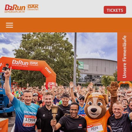
TICKETS
Unsere Firmenläufe
Der B2Run Dillingen/Saar