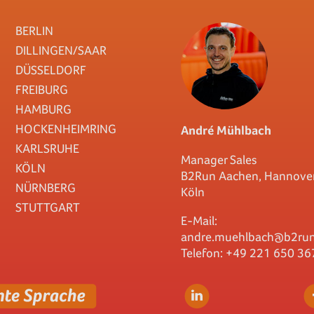
BERLIN
DILLINGEN/SAAR
DÜSSELDORF
FREIBURG
HAMBURG
HOCKENHEIMRING
André Mühlbach
KARLSRUHE
Manager Sales
KÖLN
B2Run Aachen, Hannover
NÜRNBERG
Köln
STUTTGART
E-Mail:
andre.muehlbach@b2run
Telefon: +49 221 650 36