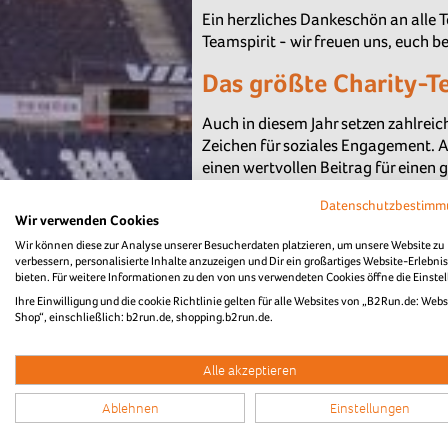
Ein herzliches Dankeschön an alle 
Teamspirit - wir freuen uns, euch
Das größte Charity-
Auch in diesem Jahr setzen zahlrei
Zeichen für soziales Engagement. Al
einen wertvollen Beitrag für einen 
Starter/-in wird vollständig an un
Datenschutzbestim
gespendet. Die Spenden fließen dire
Wir verwenden Cookies
Trinkwasserversorgung in ländliche
Wir können diese zur Analyse unserer Besucherdaten platzieren, um unsere Website zu
Lebensbedingungen vor Ort nachhal
verbessern, personalisierte Inhalte anzuzeigen und Dir ein großartiges Website-Erlebnis
bieten. Für weitere Informationen zu den von uns verwendeten Cookies öffne die Einste
Das größte Team 2026: Dirk Ross
Ihre Einwilligung und die cookie Richtlinie gelten für alle Websites von „B2Run.de: Webs
Shop“, einschließlich: b2run.de, shopping.b2run.de.
Insgesamt werden 724 Charity-Sta
bedanken uns herzlich bei allen Te
Alle akzeptieren
Mehr über das Projekt unseres Char
Ablehnen
Einstellungen
Zurück zur News-Übersicht