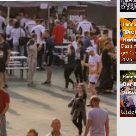
Networ
Masc
Engag
Hanno
"Die
Hann
Das si
größte
2026
Hanno
Der 
ausv
Letzte