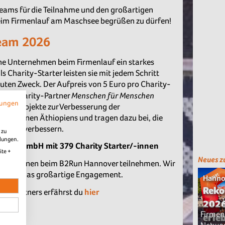
Teams für die Teilnahme und den großartigen
 beim Firmenlauf am Maschsee begrüßen zu dürfen!
Team 2026
che Unternehmen beim Firmenlauf ein starkes
s Charity-Starter leisten sie mit jedem Schritt
guten Zweck. Der Aufpreis von 5 Euro pro Charity-
Menschen für Menschen
seren Charity-Partner
mungen
kt in Projekte zur Verbesserung der
n Regionen Äthiopiens und tragen dazu bei, die
tig zu verbessern.
 zu
llungen.
mann GmbH mit 379 Charity Starter/-innen
ite +
Neues z
rter-/innen beim B2Run Hannover teilnehmen. Wir
ams für das großartige Engagement.
Hanno
Reko
ity-Partners erfährst du
hier
2026
Firmen
erle