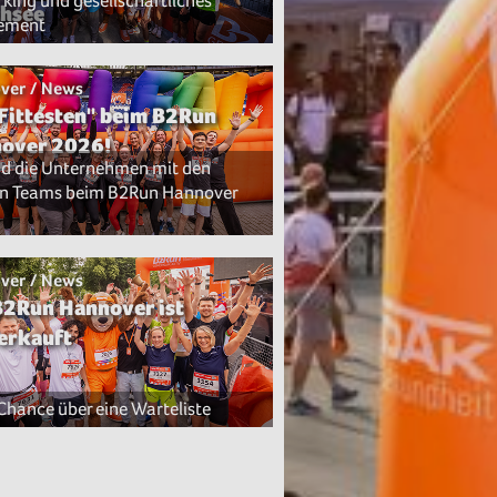
king und gesellschaftliches
hsee
ement
ver / News
 Fittesten" beim B2Run
over 2026!
nd die Unternehmen mit den
n Teams beim B2Run Hannover
ver / News
B2Run Hannover ist
erkauft
 Chance über eine Warteliste