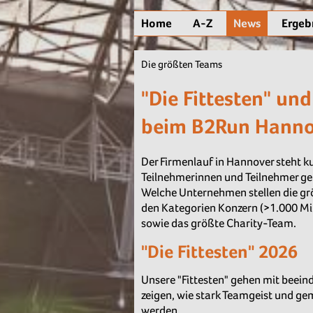
Home
A-Z
News
Ergeb
Die größten Teams
"Die Fittesten" un
beim B2Run Hanno
Der Firmenlauf in Hannover steht 
Teilnehmerinnen und Teilnehmer g
Welche Unternehmen stellen die grö
den Kategorien Konzern (>1.000 Mit
sowie das größte Charity-Team.
"Die Fittesten" 2026
Unsere "Fittesten" gehen mit beei
zeigen, wie stark Teamgeist und 
werden.