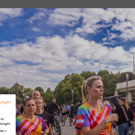
Diashow Village
mungen
 zu
llungen.
ite +