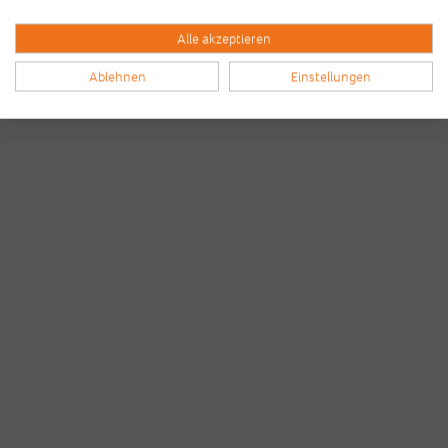
Alle akzeptieren
Ablehnen
Einstellungen
Bilder & Videos vom B2Run Hamburg
aus den Vorjahren