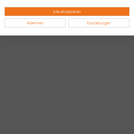
Alle akzeptieren
Ablehnen
Einstellungen
Bilder & Videos vom B2Run Hamburg
aus den Vorjahren