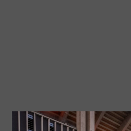
Diashow Start
B2Run Frankfurt 