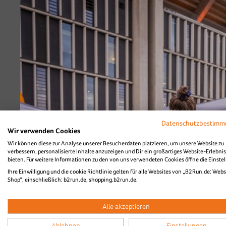
Diashow Village
Highlightvideo vom 
Datenschutzbestim
Wir verwenden Cookies
Wir können diese zur Analyse unserer Besucherdaten platzieren, um unsere Website zu
verbessern, personalisierte Inhalte anzuzeigen und Dir ein großartiges Website-Erlebnis
bieten. Für weitere Informationen zu den von uns verwendeten Cookies öffne die Einste
Ihre Einwilligung und die cookie Richtlinie gelten für alle Websites von „B2Run.de: Webs
Shop“, einschließlich: b2run.de, shopping.b2run.de.
Alle akzeptieren
Ablehnen
Einstellungen