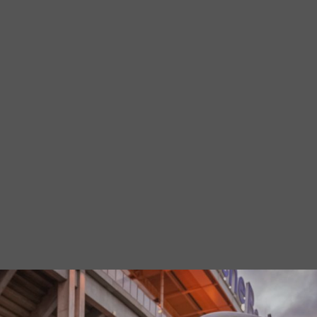
Diashow Teamfo
2025
B2Run Frankfurt