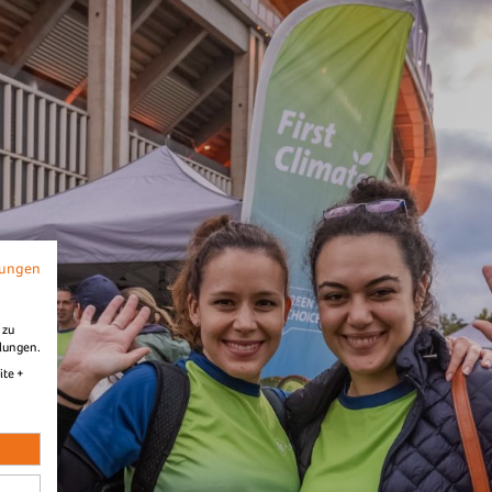
Diashow Zieleinl
B2Run Frankfurt 2025
mungen
 zu
llungen.
ite +