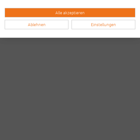
Alle akzeptieren
Ablehnen
Einstellungen
Bilder & Videos vom B2Run Frankfurt aus den
Vorjahren