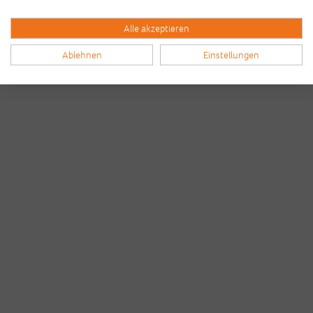
Alle akzeptieren
Ablehnen
Einstellungen
Bilder & Videos vom B2Run Frankfurt aus den
Vorjahren