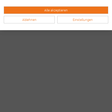
Alle akzeptieren
Ablehnen
Einstellungen
Bilder & Videos vom B2Run Frankfurt aus den
Vorjahren