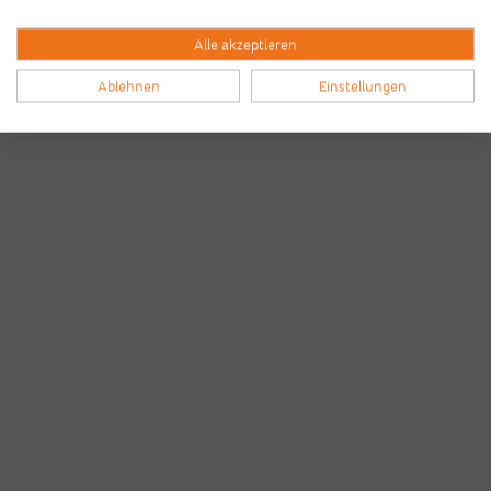
Alle akzeptieren
Ablehnen
Einstellungen
Bilder & Videos vom B2Run Frankfurt aus den
Vorjahren