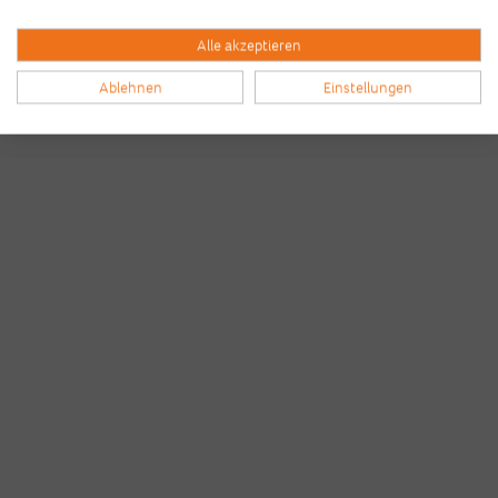
Alle akzeptieren
Ablehnen
Einstellungen
Bilder & Videos vom B2Run Frankfurt aus den
Vorjahren