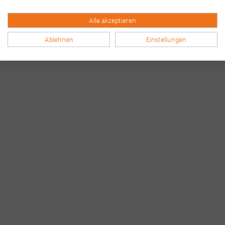
Alle akzeptieren
Ablehnen
Einstellungen
Bilder & Videos vom B2Run Frankfurt aus den
Vorjahren