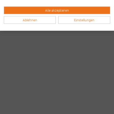
Alle akzeptieren
Ablehnen
Einstellungen
Bilder & Videos vom B2Run Frankfurt aus den
Vorjahren