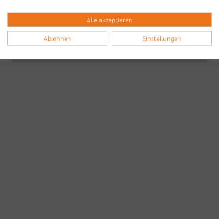
Alle akzeptieren
Ablehnen
Einstellungen
Bilder & Videos vom B2Run Frankfurt aus den
Vorjahren