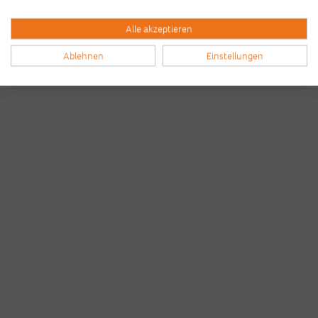
Alle akzeptieren
Ablehnen
Einstellungen
Bilder & Videos vom B2Run Frankfurt aus den
Vorjahren