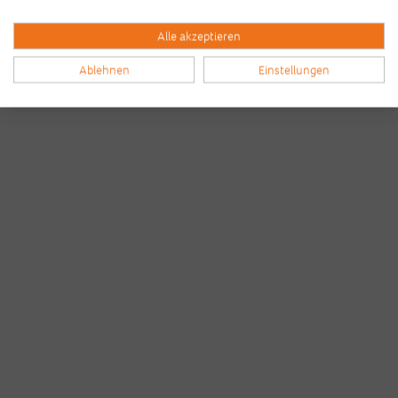
Alle akzeptieren
Ablehnen
Einstellungen
Bilder & Videos vom B2Run Frankfurt aus den
Vorjahren