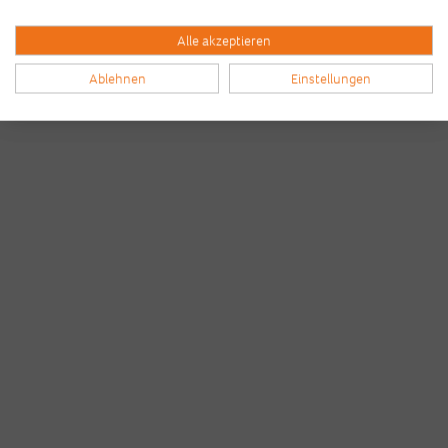
Alle akzeptieren
Ablehnen
Einstellungen
Bilder & Videos vom B2Run Frankfurt aus den
Vorjahren