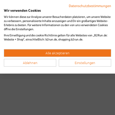
Datenschutzbestimmungen
Wir verwenden Cookies
Wir können diese zur Analyse unserer Besucherdaten platzieren, um unsere Website
Die Bilder des B2Run Düsseldorf aus
zu verbessern, personalisierte Inhalte anzuzeigen und Dir ein großartiges Website-
Erlebnis zu bieten. Für weitere Informationen zu den von uns verwendeten Cookies
den Vorjahren
öffne die Einstellungen.
Ihre Einwilligung und die cookie Richtlinie gelten für alle Websites von „B2Run.de:
Website + Shop“, einschließlich: b2run.de, shopping.b2run.de.
Alle akzeptieren
Ablehnen
Einstellungen
Düsseldorf 2025