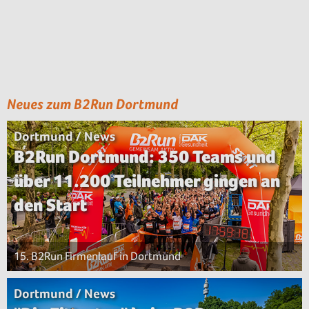
Neues zum B2Run Dortmund
Dortmund / News
B2Run Dortmund: 350 Teams und
über 11.200 Teilnehmer gingen an
den Start
15. B2Run Firmenlauf in Dortmund
Dortmund / News