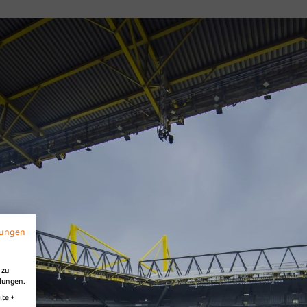
f
Diashow Village
mungen
 zu
llungen.
ite +