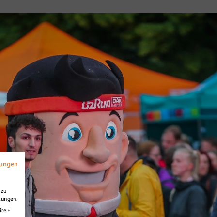
f
Diashow Village
mungen
 zu
llungen.
ite +