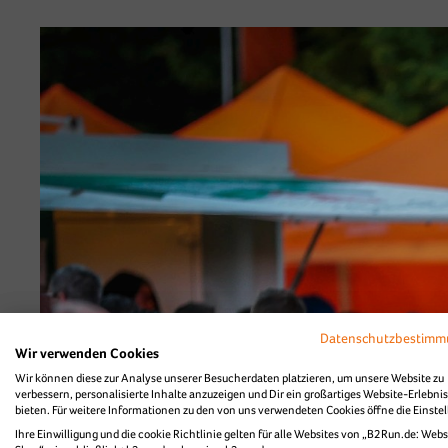
Diashow Zieleinlau
Datenschutzbestim
Wir verwenden Cookies
Wir können diese zur Analyse unserer Besucherdaten platzieren, um unsere Website zu
verbessern, personalisierte Inhalte anzuzeigen und Dir ein großartiges Website-Erlebnis
bieten. Für weitere Informationen zu den von uns verwendeten Cookies öffne die Einste
Ihre Einwilligung und die cookie Richtlinie gelten für alle Websites von „B2Run.de: Webs