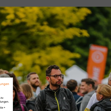
f
Diashow Village
mungen
 zu
llungen.
ite +