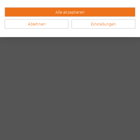
Alle akzeptieren
Ablehnen
Einstellungen
Bilder & Videos vom B2Run Dillingen
aus den Vorjahren