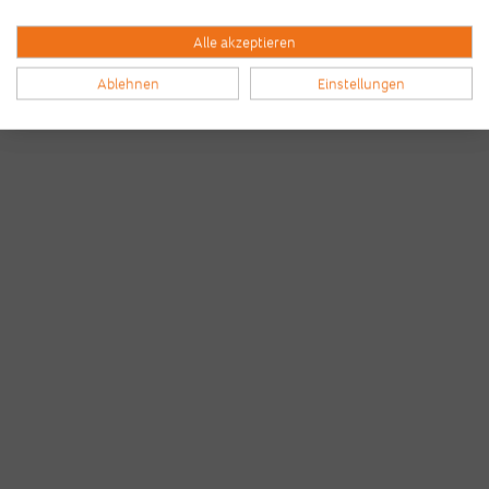
Alle akzeptieren
Ablehnen
Einstellungen
Bilder & Videos vom B2Run Dillingen
aus den Vorjahren