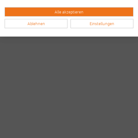
Alle akzeptieren
Ablehnen
Einstellungen
Bilder & Videos vom B2Run Dillingen
aus den Vorjahren