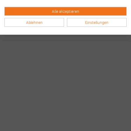
Alle akzeptieren
Ablehnen
Einstellungen
Bilder & Videos vom B2Run Dillingen
aus den Vorjahren