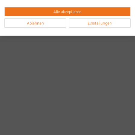
Alle akzeptieren
Ablehnen
Einstellungen
Bilder & Videos vom B2Run Dillingen
aus den Vorjahren