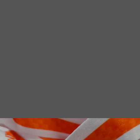
Diashow Teamfo
25
Dillingen/Saar 2