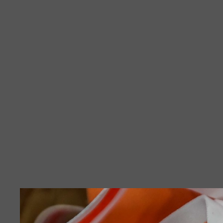
Diashow Start
Dillingen/Saar 20