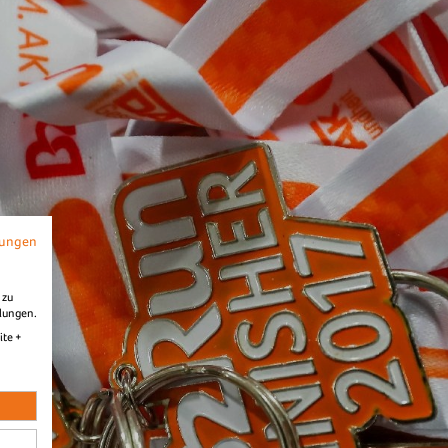
Diashow Ziel
B2Run Dillingen 2025
mungen
 zu
llungen.
ite +