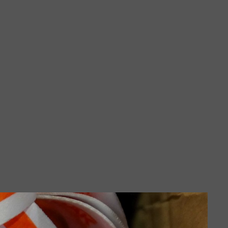
tos
025