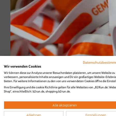
Diashow Village
Highlightvideo vom 
Datenschutzbestim
Wir verwenden Cookies
Wir können diese zur Analyse unserer Besucherdaten platzieren, um unsere Website zu
verbessern, personalisierte Inhalte anzuzeigen und Dir ein großartiges Website-Erlebnis
bieten. Für weitere Informationen zu den von uns verwendeten Cookies öffne die Einste
Ihre Einwilligung und die cookie Richtlinie gelten für alle Websites von „B2Run.de: Webs
Shop“, einschließlich: b2run.de, shopping.b2run.de.
Alle akzeptieren
Ablehnen
Einstellungen