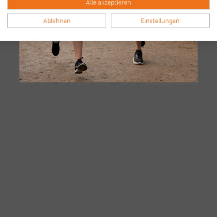
Alle akzeptieren
Ablehnen
Einstellungen
Bilder & Videos vom B2Run Bremen
aus den Vorjahren