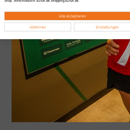
Shop“, einschließlich: b2run.de, shopping.b2run.de.
Alle akzeptieren
Ablehnen
Einstellungen
Highlightvideo vom