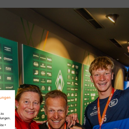
mungen
 zu
llungen.
ite +