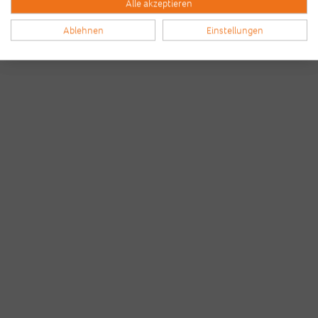
Alle akzeptieren
Ablehnen
Einstellungen
Bilder & Videos vom B2Run Bremen
aus den Vorjahren